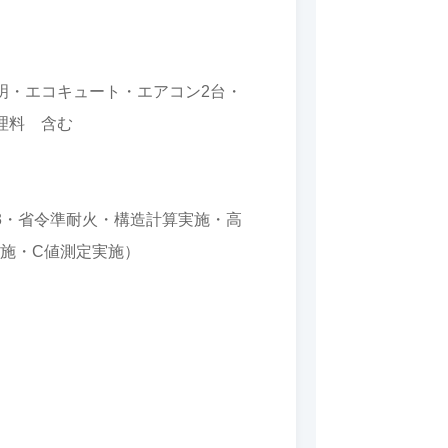
明・エコキュート・エアコン2台・
理料 含む
3・省令準耐火・構造計算実施・高
実施・C値測定実施）