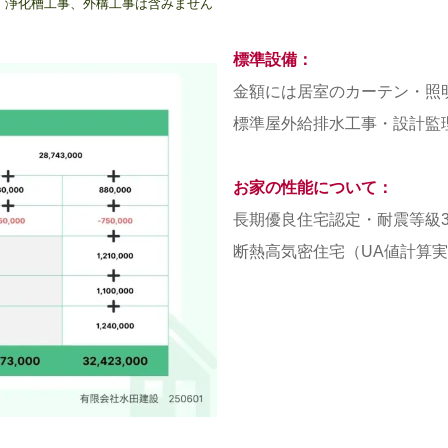
、浄化槽工事、外構工事は含みません
標準設備：
金額には居室のカーテン・照
標準屋外給排水工事・設計監
お家の性能について：
長期優良住宅認定・耐震等級
断熱高気密住宅（UA値計算