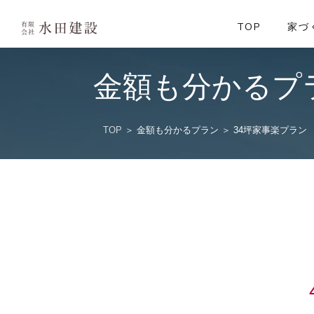
よくあるご質
34坪家事楽プ
施工例
イベント情報
資料請求
TOP
家づ
金額も分かるプ
TOP
＞
金額も分かるプラン
＞ 34坪家事楽プラン