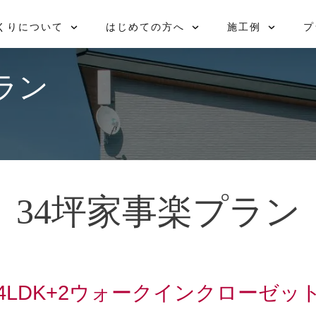
問
ラン
BLOG
ロイヤルハウス
お引き渡し後も安心
ルームツアー
OB宅を見学しに行こう！
個別相談会
くりについて
はじめての方へ
施工例
プ
ラン
34坪家事楽プラン
4LDK+2ウォークインクローゼッ