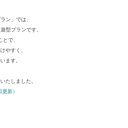
プラン」では、
回遊型プランです。
ことで、
付けやすく、
ています。
意いたしました。
5日更新）