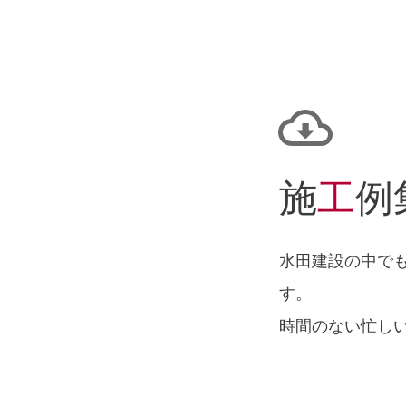
施
工
例
水田建設の中で
す。
時間のない忙し