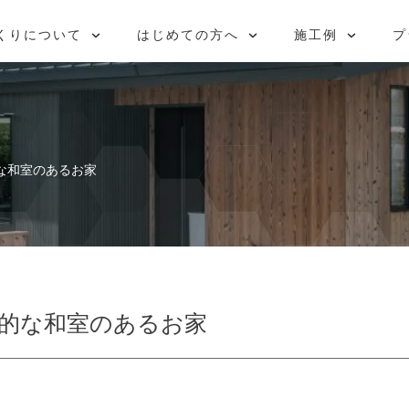
問
ラン
BLOG
ロイヤルハウス
お引き渡し後も安心
ルームツアー
OB宅を見学しに行こう！
個別相談会
くりについて
はじめての方へ
施工例
プ
な和室のあるお家
的な和室のあるお家