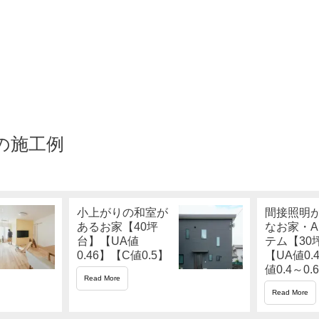
の施工例
小上がりの和室が
間接照明
あるお家【40坪
なお家・A
台】【UA値
テム【30
0.46】【C値0.5】
【UA値0.
値0.4～0.
Read More
Read More