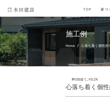
よくあるご質
34坪家事楽プ
施工例
イベント情報
資料請求
TOP
家づ
施工例
/
Home
心落ち着く個性的
#
#2階建て
,
#3LDK
心落ち着く個性