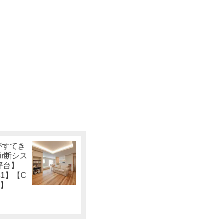
がすてき
ir断シス
坪台】
41】【C
6】