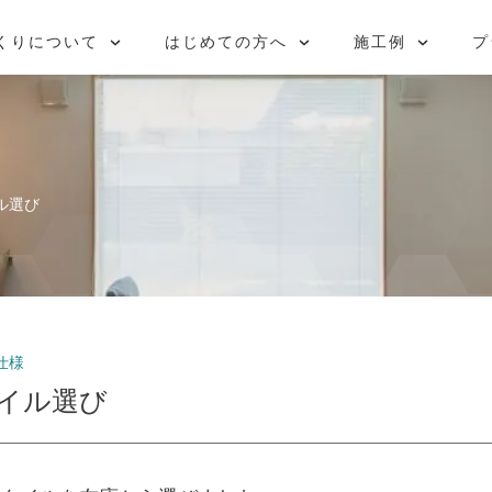
問
ラン
BLOG
ロイヤルハウス
お引き渡し後も安心
ルームツアー
OB宅を見学しに行こう！
個別相談会
くりについて
はじめての方へ
施工例
プ
ル選び
仕様
イル選び