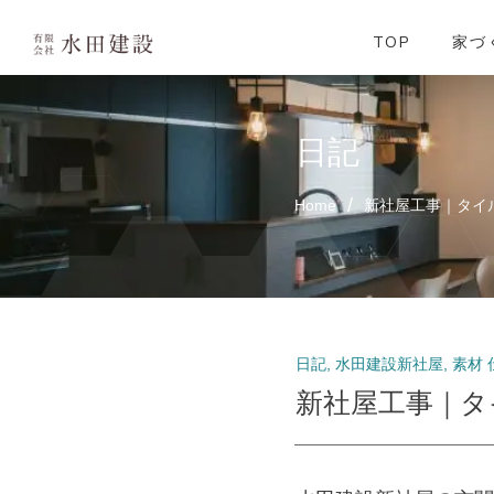
よくあるご質
34坪家事楽プ
施工例
イベント情報
資料請求
TOP
家づ
日記
/
Home
新社屋工事｜タイ
日記
,
水田建設新社屋
,
素材 
新社屋工事｜タ